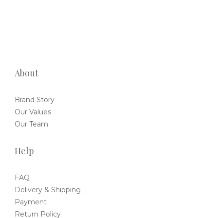
About
Brand Story
Our Values
Our Team
Help
FAQ
Delivery & Shipping
Payment
Return Policy