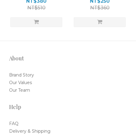
NT$380
NT$250
NT$510
NT$360
About
Brand Story
Our Values
Our Team
Help
FAQ
Delivery & Shipping