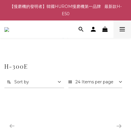
【慢磨機的發明者】韓國HUROM慢磨機第一品牌   最新款H-
E50
H-300E
Sort by
24 Items per page