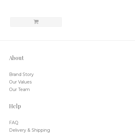
About
Brand Story
Our Values
Our Team
Help
FAQ
Delivery & Shipping