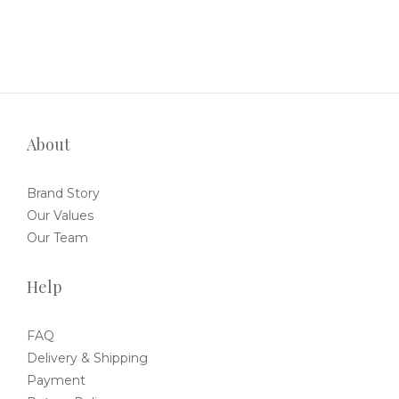
About
Brand Story
Our Values
Our Team
Help
FAQ
Delivery & Shipping
Payment