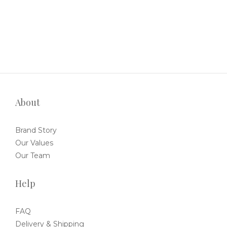
About
Brand Story
Our Values
Our Team
Help
FAQ
Delivery & Shipping