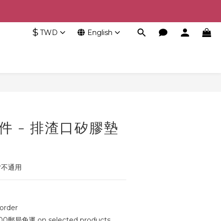
$
TWD
English
BUY NOW
件 - 排渣口矽膠墊
】
皆不通用
rder
局免運 on selected products