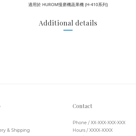
適用於 HUROM慢磨機蔬果機 (H-410系列)
Additional details
p
Contact
Phone / XX-XXX-XXX-XXX
ery & Shipping
Hours / XXXX-XXXX