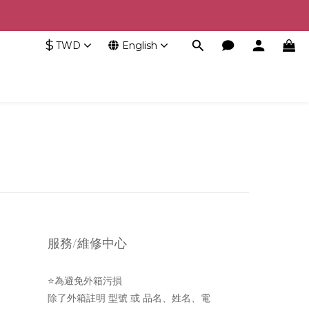
$
TWD
English
服務/維修中心
⭐為避免外箱污損
除了外箱註明 型號 或 品名、姓名、電