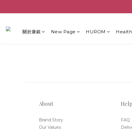
關於康銀
New Page
HUROM
Healt
About
Hel
Brand Story
FAQ
Our Values
Deliv