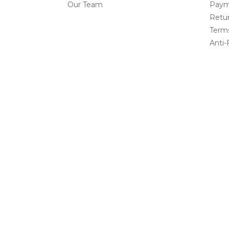
Our Team
Paym
Retur
Terms
Anti-