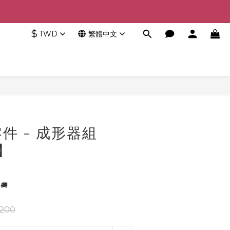
$
TWD
繁體中文
立即購買
件 - 成形器組
9】
🚚
,200