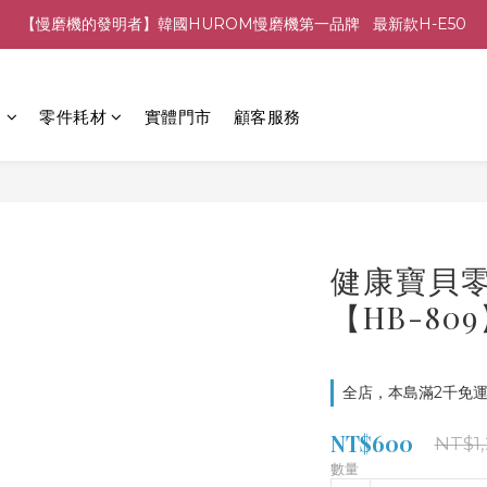
【慢磨機的發明者】韓國HUROM慢磨機第一品牌   最新款H-E50
列
零件耗材
實體門市
顧客服務
健康寶貝零
【HB-80
全店，本島滿2千免運
NT$600
NT$1
數量