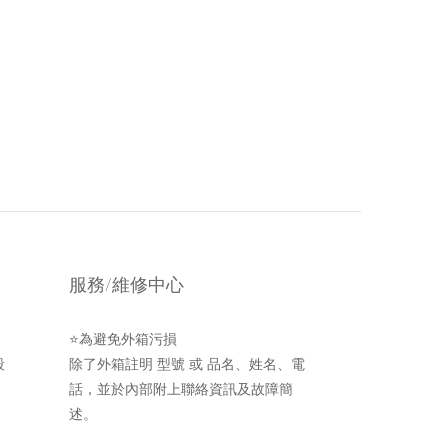
服務/維修中心
⭐為避免外箱污損
段
除了外箱註明 型號 或 品名、姓名、電
話，並於內部附上聯絡資訊及故障簡
述。