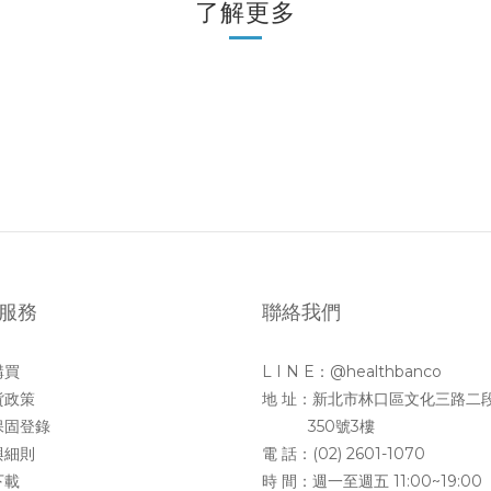
了解更多
服務
聯絡我們
購買
L I N E：@healthbanco
貨政策
地 址：新北市林口區文化三路二
保固登錄
350號3樓
與細則
電 話：(02) 2601-1070
下載
時 間：週一至週五 11:00~19:00