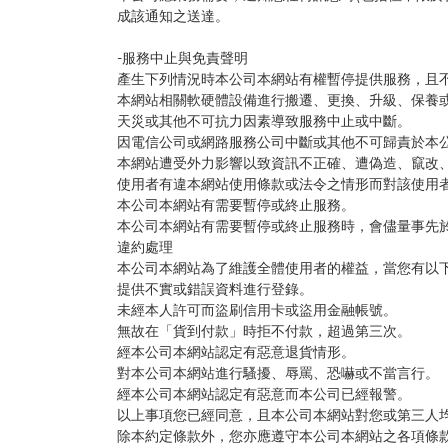
成該通知之送達。
-服務中止與免責聲明
產生下列情況時本公司本網站有權暫停提供服務，且
本網站相關軟硬體設備進行搬遷、更換、升級、保養
天災或其他不可抗力因素導致服務中止或中斷。
因電信公司或網路服務公司中斷或其他不可歸責於本
本網站遭受外力影響以致資訊不正確、遭偽造、竄改
使用者有違本網站使用條款或法令之情形而對該使用
本公司本網站有需要暫停或終止服務。
本公司本網站有需要暫停或終止服務時，會儘量事先
違約處理
本公司本網站為了維護全體使用者的權益，當您有以
提供不實或錯誤資料進行登錄。
未經本人許可而盜刷信用卡或盜用金融帳號。
無故在「貨到付款」時拒不付款，超過第三次。
經本公司本網站認定有惡意退貨情形。
對本公司本網站進行騷擾、辱罵、恐嚇或不當言行。
經本公司本網站認定有惡意而本公司已經報警。
以上事項您已經同意，且本公司本網站對您或第三人
除本約定條款外，您亦應遵守本公司本網站之各項條