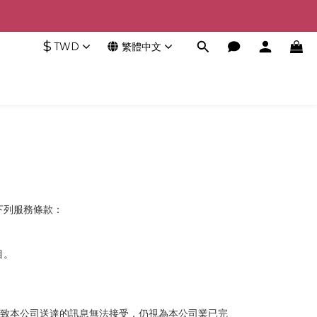
$
TWD
繁體中文
下列服務條款：
目。
，致本公司送達的訊息無法接受，仍視為本公司業已完