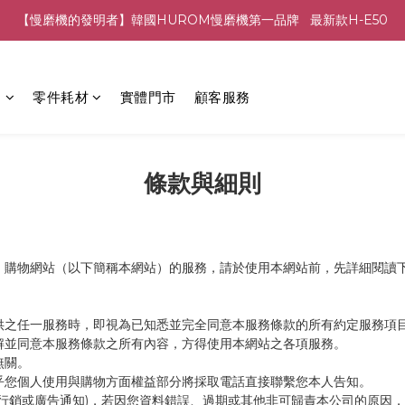
【慢磨機的發明者】韓國HUROM慢磨機第一品牌   最新款H-E50
列
零件耗材
實體門市
顧客服務
條款與細則
）購物網站（以下簡稱本網站）的服務，請於使用本網站前，先詳細閱讀
供之任一服務時，即視為已知悉並完全同意本服務條款的所有約定服務項
解並同意本服務條款之所有內容，方得使用本網站之各項服務。
無關。
乎您個人使用與購物方面權益部分將採取電話直接聯繫您本人告知。
行銷或廣告通知)，若因您資料錯誤、過期或其他非可歸責本公司的原因