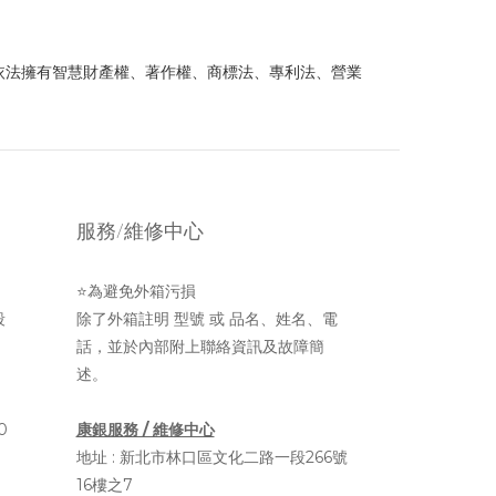
依法擁有智慧財產權、著作權、商標法、專利法、營業
服務/維修中心
⭐為避免外箱污損
段
除了外箱註明 型號 或 品名、姓名、電
話，並於內部附上聯絡資訊及故障簡
述。
0
康銀服務 / 維修中心
地址 :
新北市林口區文化二路一段266號
16樓之7