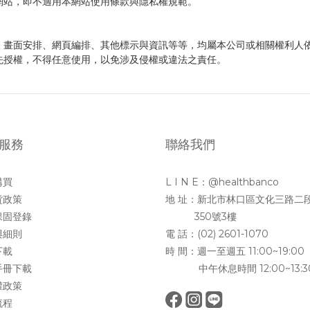
網站，即不適用本網站使用條款與隱私權規範。
、畫面安排、網頁編排、其他標示與資訊等等，均屬本公司或相關權利人
先授權，不得任意使用，以免涉及侵權或違法之責任。
服務
聯絡我們
購買
L I N E：@healthbanco
貨政策
地 址：新北市林口區文化三路二
保固登錄
350號3樓
與細則
電 話：(02) 2601-1070
下載
時 間：週一至週五 11:00~19:00
手冊下載
中午休息時間 12:00~13:3
權政策
流程