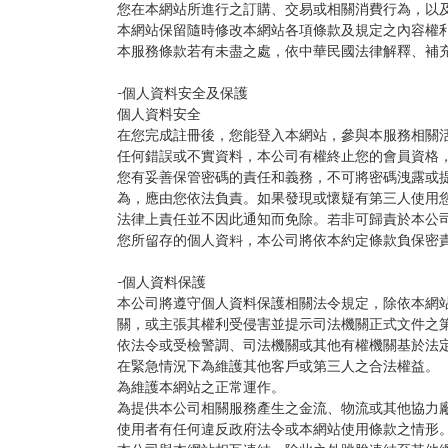
您在本網站所進行之訂購、交易或相關消費行為，以
本網站保留隨時修改本網站各項條款及規定之內容權
本服務條款若有未盡之處，依中華民國法律解釋、補
-個人資料安全及保護
個人資料安全
在您完成註冊後，您能登入本網站，參與本服務相關
任何錯誤或不實資料，本公司有權終止您的會員資格
您有妥善保管密碼的責任和義務，不可將密碼洩露或
為，應由您依法負責。如果發現或懷疑有第三人使用
法律上責任並不因此通知而免除。若非可歸責於本公
您所留存的個人資料，本公司將依本約定條款負保密
-個人資料保護
本公司將遵守個人資料保護相關法令規定，除依本網
關，或主張其權利受侵害並提示司法機關正式文件之
依法令或受檢警調、司法機關或其他有權機關基於法
在緊急情況下為維護其他客戶或第三人之合法權益。
為維護本網站之正常運作。
為提供本公司相關服務產生之金流、物流或其他協力
使用者有任何違反政府法令或本網站使用條款之情形