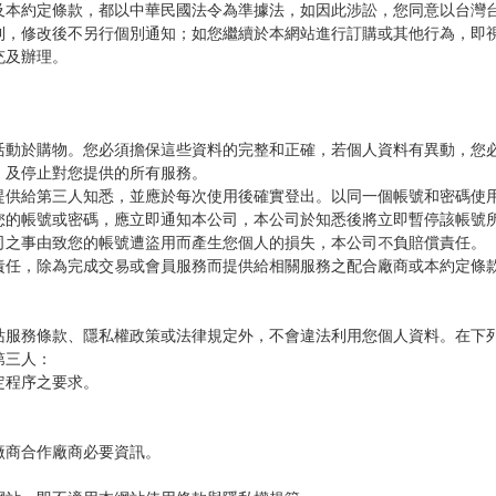
及本約定條款，都以中華民國法令為準據法，如因此涉訟，您同意以台灣
利，修改後不另行個別通知；如您繼續於本網站進行訂購或其他行為，即
充及辦理。
活動於購物。您必須擔保這些資料的完整和正確，若個人資料有異動，您
，及停止對您提供的所有服務。
提供給第三人知悉，並應於每次使用後確實登出。以同一個帳號和密碼使
您的帳號或密碼，應立即通知本公司，本公司於知悉後將立即暫停該帳號
司之事由致您的帳號遭盜用而產生您個人的損失，本公司不負賠償責任。
責任，除為完成交易或會員服務而提供給相關服務之配合廠商或本約定條
站服務條款、隱私權政策或法律規定外，不會違法利用您個人資料。在下
第三人：
定程序之要求。
廠商合作廠商必要資訊。
。