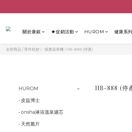
關於康銀
★促銷活動
HUROM
健康系
全部商品
/
零件耗材
/
• 慢磨蔬果機
/
HB-888 (停產)
HB-888 (停
HUROM
• 皮益博士
• onsha淋浴溫泉濾芯
• 天然脆片