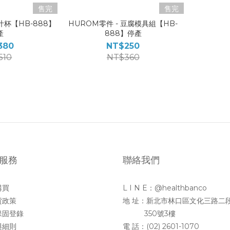
售完
售完
汁杯【HB-888】
HUROM零件 - 豆腐模具組【HB-
產
888】停產
380
NT$250
510
NT$360
服務
聯絡我們
購買
L I N E：@healthbanco
貨政策
地 址：新北市林口區文化三路二
保固登錄
350號3樓
與細則
電 話：(02) 2601-1070