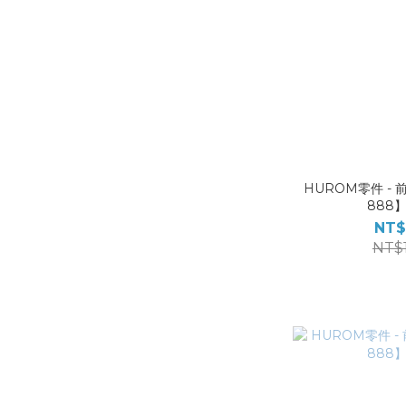
HUROM零件 - 
888
NT$
NT$