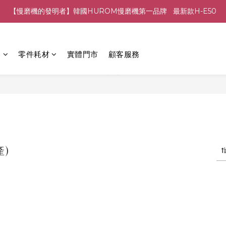
【慢磨機的發明者】韓國HUROM慢磨機第一品牌   最新款H-E50
列
零件耗材
實體門市
顧客服務
產)