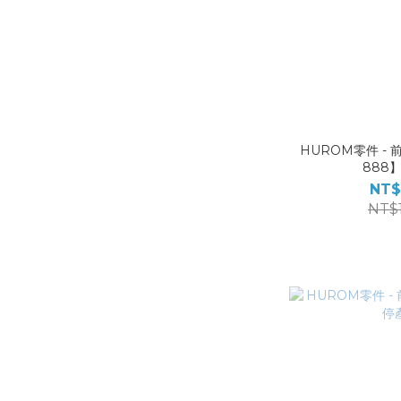
HUROM零件 - 
888
NT$
NT$