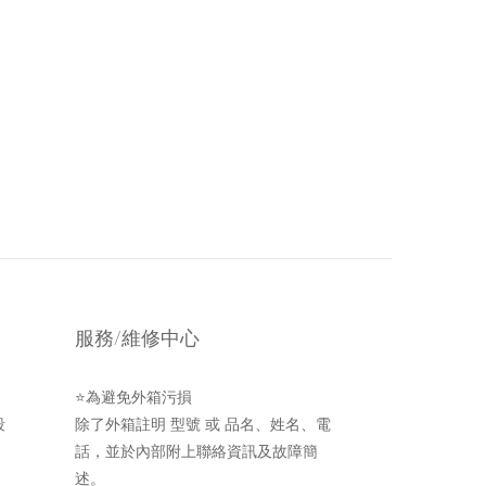
服務/維修中心
⭐為避免外箱污損
段
除了外箱註明 型號 或 品名、姓名、電
話，並於內部附上聯絡資訊及故障簡
述。