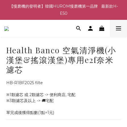
【慢磨機的發明者】韓國HUROM慢磨機第一品牌   最新款H-
E50
Health Banco 空氣清淨機(小
漢堡&搖滾漢堡)專用e2f奈米
濾芯
HB-R1BF2025 filte
※1顆濾芯 或 2顆濾芯 -> 便利商店, 宅配
※3顆濾芯及以上 -> 🚚宅配
單完成後獲得點數(1點=1元)