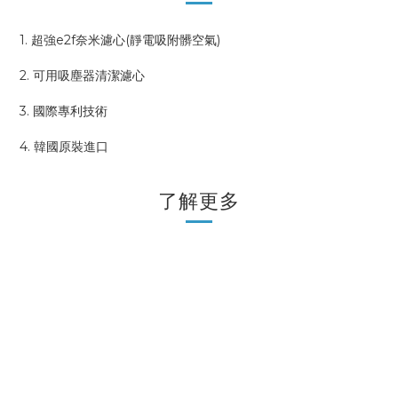
1. 超強e2f奈米濾心(靜電吸附髒空氣)
2. 可用吸塵器清潔濾心
3. 國際專利技術
4. 韓國原裝進口
了解更多