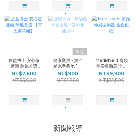
售完
皮益博士 安心蓮
健康寶貝 - 無油
Medishield 肩頸
蓬頭 除氯首選
糙米香香脆 1箱
伸展振動器(全自
【單支豪華組】
10包(補貨中)
動款)
NT$2,600
NT$900
NT$9,900
NT$5,000
NT$1,280
NT$12,500
新聞報導