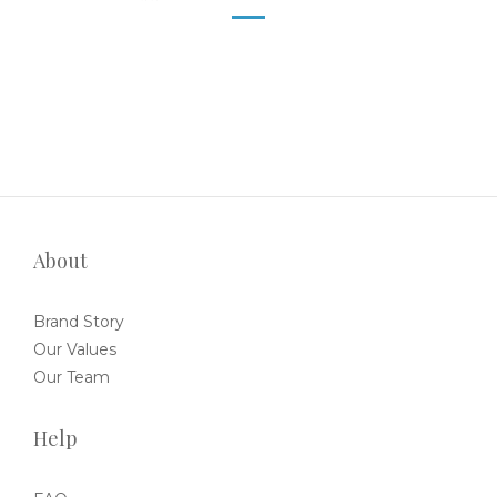
About
Brand Story
Our Values
Our Team
Help