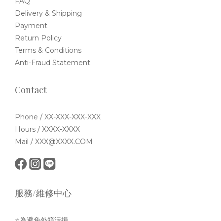
FAQ
Delivery & Shipping
Payment
Return Policy
Terms & Conditions
Anti-Fraud Statement
Contact
Phone / XX-XXX-XXX-XXX
Hours / XXXX-XXXX
Mail / XXX@XXXX.COM
服務/維修中心
⭐為避免外箱污損