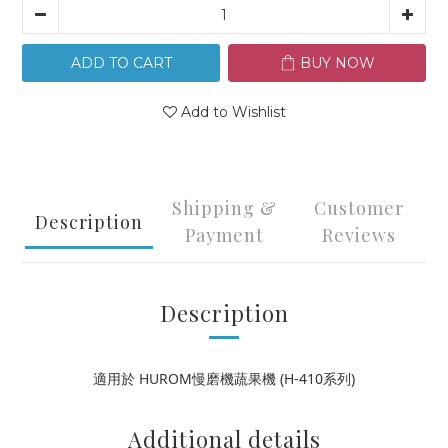
ADD TO CART
BUY NOW
Add to Wishlist
Shipping &
Customer
Description
Payment
Reviews
Description
適用於 HUROM慢磨機蔬果機 (H-410系列)
Additional details