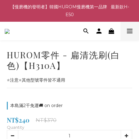
【慢磨機的發明者】韓國HUROM慢磨機第一品牌   最新款H-
E50
HUROM零件 - 扁清洗刷(白
色)【H310A】
⭐注意⭐其他型號零件皆不通用
本島滿2千免運🚚 on order
NT$240
NT$370
Quantity