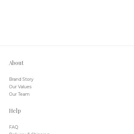
About
Brand Story
Our Values
Our Team
Help
FAQ