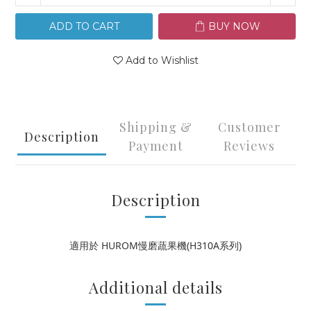
ADD TO CART
BUY NOW
Add to Wishlist
Shipping &
Customer
Description
Payment
Reviews
Description
適用於 HUROM慢磨蔬果機(H310A系列)
Additional details