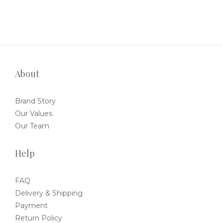
About
Brand Story
Our Values
Our Team
Help
FAQ
Delivery & Shipping
Payment
Return Policy