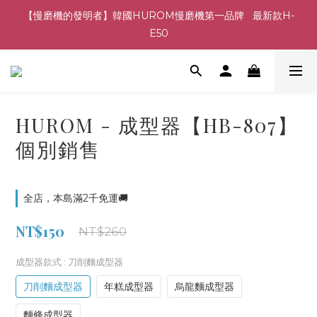
【慢磨機的發明者】韓國HUROM慢磨機第一品牌   最新款H-
E50
HUROM - 成型器【HB-807】
個別銷售
全店，本島滿2千免運🚚
NT$150
NT$260
成型器款式
: 刀削麵成型器
刀削麵成型器
年糕成型器
烏龍麵成型器
麵條成型器