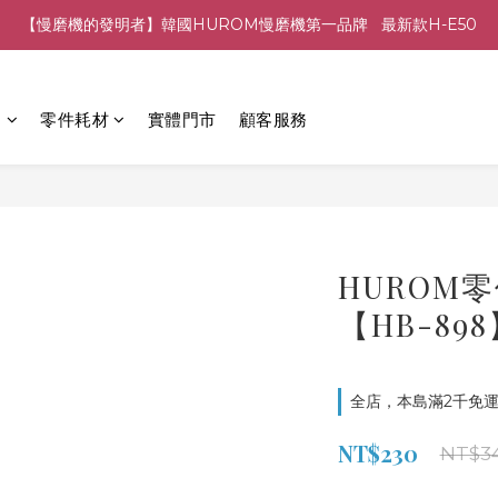
【慢磨機的發明者】韓國HUROM慢磨機第一品牌   最新款H-E50
列
零件耗材
實體門市
顧客服務
HUROM零
【HB-89
全店，本島滿2千免運
NT$230
NT$3