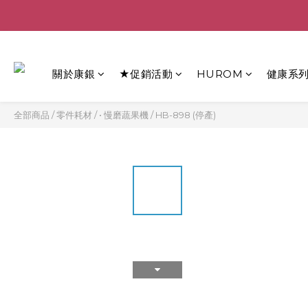
關於康銀
★促銷活動
HUROM
健康系
全部商品
/
零件耗材
/
• 慢磨蔬果機
/
HB-898 (停產)