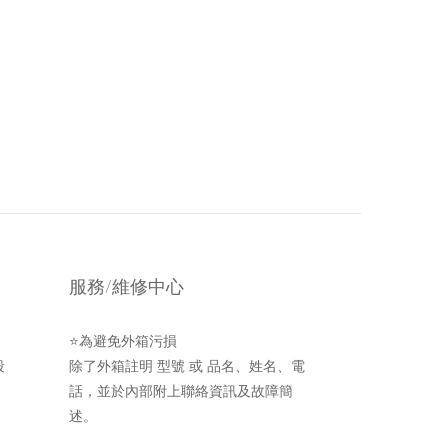
服務/維修中心
⭐為避免外箱污損
段
除了外箱註明 型號 或 品名、姓名、電
話，並於內部附上聯絡資訊及故障簡
述。