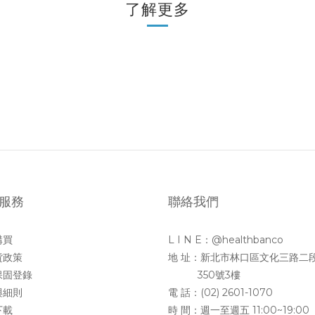
了解更多
服務
聯絡我們
購買
L I N E：@healthbanco
貨政策
地 址：新北市林口區文化三路二
保固登錄
350號3樓
與細則
電 話：(02) 2601-1070
下載
時 間：週一至週五 11:00~19:00