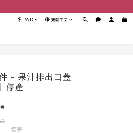
$
TWD
繁體中文
件 - 果汁排出口蓋
8】停產
🚚
40
售完