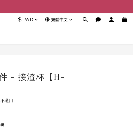
$
TWD
繁體中文
立即購買
件 - 接渣杯【H-
皆不通用
🚚