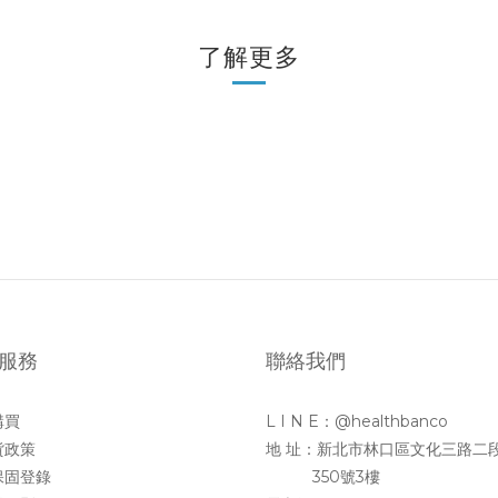
了解更多
服務
聯絡我們
購買
L I N E：@healthbanco
貨政策
地 址：新北市林口區文化三路二
保固登錄
350號3樓