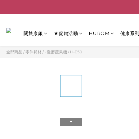
關於康銀
★促銷活動
HUROM
健康系
全部商品
/
零件耗材
/
• 慢磨蔬果機
/
H-E50