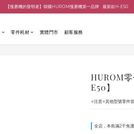
【慢磨機的發明者】韓國HUROM慢磨機第一品牌   最新款H-E50
列
零件耗材
實體門市
顧客服務
HUROM零
E50】
⭐注意⭐其他型號零件
全店，本島滿2千免運