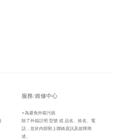
服務/維修中心
⭐為避免外箱污損
段
除了外箱註明 型號 或 品名、姓名、電
話，並於內部附上聯絡資訊及故障簡
述。