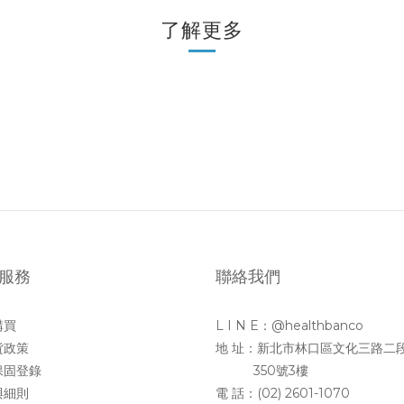
了解更多
服務
聯絡我們
購買
L I N E：@healthbanco
貨政策
地 址：新北市林口區文化三路二
保固登錄
350號3樓
與細則
電 話：(02) 2601-1070