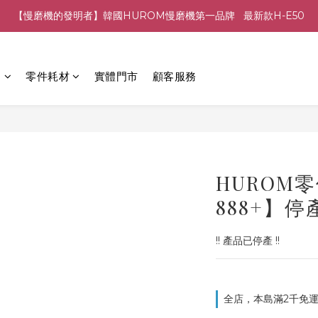
【慢磨機的發明者】韓國HUROM慢磨機第一品牌   最新款H-E50
列
零件耗材
實體門市
顧客服務
HUROM零
888+】停
!! 產品已停產 !!
全店，本島滿2千免運