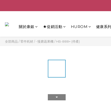
關於康銀
★促銷活動
HUROM
健康系
全部商品
/
零件耗材
/
• 慢磨蔬果機
/
HB-888+ (停產)