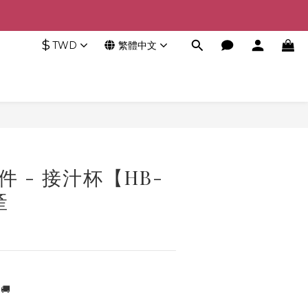
$
TWD
繁體中文
件 - 接汁杯【HB-
產
🚚