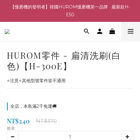
【慢磨機的發明者】韓國HUROM慢磨機第一品牌   最新款H-
E50
HUROM零件 - 扁清洗刷(白
色)【H-300E】
⭐注意⭐其他型號零件皆不通用
全店，本島滿2千免運🚚
NT$240
NT$370
數量