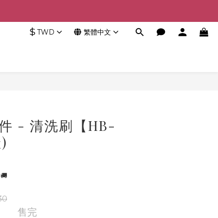
$
TWD
繁體中文
件 - 清洗刷【HB-
)
🚚
30
售完