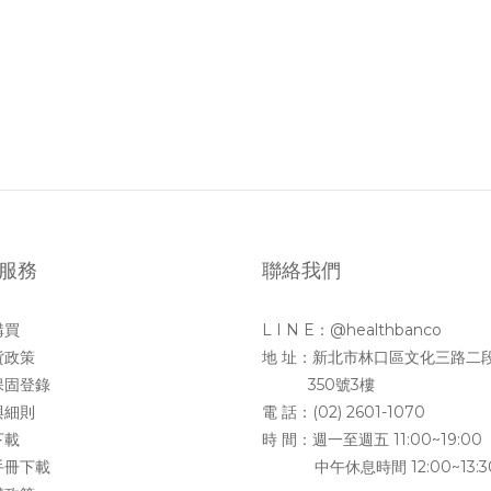
服務
聯絡我們
購買
L I N E：@healthbanco
貨政策
地 址：新北市林口區文化三路二
保固登錄
350號3樓
與細則
電 話：(02) 2601-1070
下載
時 間：週一至週五 11:00~19:00
手冊下載
中午休息時間 12:00~13:3