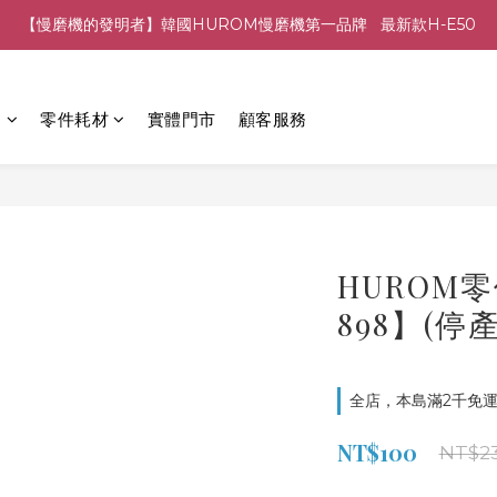
【慢磨機的發明者】韓國HUROM慢磨機第一品牌   最新款H-E50
列
零件耗材
實體門市
顧客服務
HUROM零
898】(停產
全店，本島滿2千免運
NT$100
NT$2