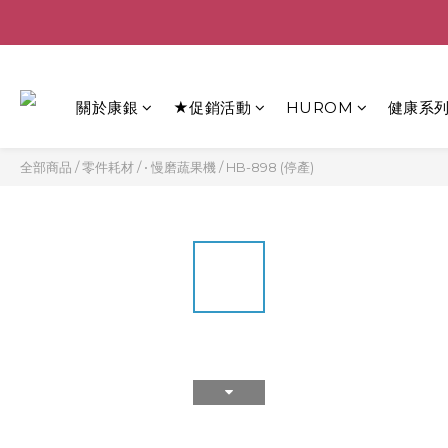
關於康銀
★促銷活動
HUROM
健康系
全部商品
/
零件耗材
/
• 慢磨蔬果機
/
HB-898 (停產)